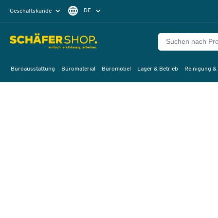
DE
Geschäftskunde
Privatkunde
FR
EN
Büroausstattung
Büromaterial
Büromöbel
Lager & Betrieb
Reinigung &