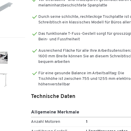
interpretieren. Betrachten wir das Farbdekor in Lichtgr
melaminharzbeschichtete Spanplatte
Es ist eher neutral und zurückhaltend, sodass andere
Farbtöne mehr zur Geltung kommen dürfen. Das
Durch seine schlichte, rechteckige Tischplatte ist 
pulverbeschichtete T-Fuss-Gestell aus Stahl verrichte
Schreibtisch ein klassisches Modell für Büros aller
einen einwandfreien Dienst und rundet in Weissalu da
Erscheinungsbild ab. Selbst bei leichten
Das funktionale T-Fuss-Gestell sorgt für grosszüg
Bein- und Fussfreiheit
Bodenunebenheiten helfen die gezielt einstellbaren
Ausgleichsschrauben, die Platte waagerecht
Ausreichend Fläche für alle Ihre Arbeitsutensilien:
auszurichten.
1600 mm Breite können Sie an diesem Schreibtisc
bequem arbeiten
Das Modell ist zwischen von 755 bis 1255 mm einstufi
elektrisch höhenverstellbar. Verwenden Sie den Tisch
Für eine gesunde Balance im Arbeitsalltag: Die
wechselweise als Steh- oder Sitzarbeitsplatz. Sie förd
Tischhöhe ist zwischen 755 und 1255 mm elektris
eine bewegungsreiche, gesunde Arbeitsweise und
höhenverstellbar
verbessern auf Dauer Ihre Produktivität. Die
Technische Daten
Höhenverstellung erfolgt bei diesem Modell flüsterlei
womit Sie Ihre Kollegen auch bei häufigem
Positionswechsel nicht stören.
Allgemeine Merkmale
Da sich die Stabilität gebende Traverse (Querstrebe)
Anzahl Motoren
1
direkt unter der Tischplatte befindet, geniessen Sie