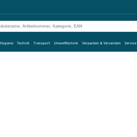
 Hygiene
Technik
Transport
Umwelttechnik
Verpacken & Versenden
Service