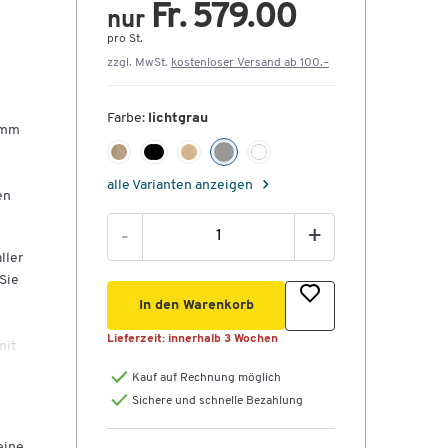
Fr. 579.00
nur
pro St.
zzgl. MwSt.
kostenloser Versand ab 100.–
Farbe:
lichtgrau
 mm
alle Varianten anzeigen
en
-
+
ller
 Sie
In den Warenkorb
Lieferzeit:
innerhalb 3 Wochen
mit
hig
Kauf auf Rechnung möglich
Sichere und schnelle Bezahlung
eine