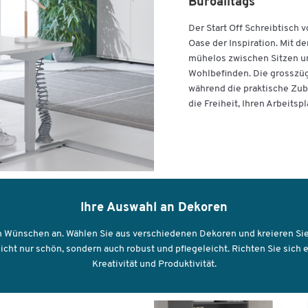
Masse: Ø 90 mm
Büroalltags
Höhe bis [mm]
1255
Weitere Details:
Der Start Off Schreibtisch 
Höhe von [mm]
755
Oase der Inspiration. Mit d
Einfache Selbstmontage
Tiefe [mm]
800
mühelos zwischen Sitzen u
Belastbarkeit: 55 kg dynamisch, 55 kg statisch
Wohlbefinden. Die grosszügi
Masse: B 1600 x T 800 x H 755-1255 mm
während die praktische Zu
die Freiheit, Ihren Arbeitsp
Individualisten, die Variabilität und hohe
Leistungsfähigkeit schätzen, finden mit diesem
Schreibtisch der Schäfer Shop Serie Select die passe
Lösung.
Ihre Auswahl an Dekoren
Ihren Wünschen an. Wählen Sie aus verschiedenen Dekoren und kreieren S
ht nur schön, sondern auch robust und pflegeleicht. Richten Sie sich ein
Kreativität und Produktivität.