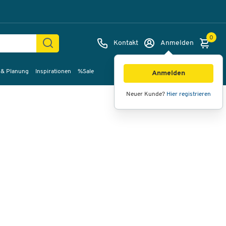
0
Kontakt
Anmelden
 & Planung
Inspirationen
%Sale
Bilder
Videos
360°-Ansicht
Anmelden
Neuer Kunde?
Hier registrieren