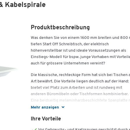
& Kabelspirale
Produktbeschreibung
Was denken Sie von einem 1600 mm breiten und 800
tiefen Start Off Schreibtisch, der elektrisch
höhenverstellbar ist und ideale Voraussetzungen als
Einstiegs-Modell für bspw. junge Vorhaben mit Vorteil
auch für grössere Unternehmen vereint?
Die klassische, rechteckige Form hat sich bei Tischen a
Art bewährt. Die Vorteile liegen deutlich auf der Hand:
bietet viel Platz zum Arbeiten und ist rundweg mit
anderen Büromöbeln oder Tischformen kombinierbar.
Eine beidseitig melaminharzbeschichtete Spanplatte 
2 mm Stosskanten aus Kunststoff ist sehr strapazierfä
Mehr anzeigen
und für einen dauerhaften Einsatz gut gewappnet.
Ihre Vorteile
Farben kann man unterschiedlich assoziieren und
Vor Gebrauchs- und Kratzspuren geschützt durch 