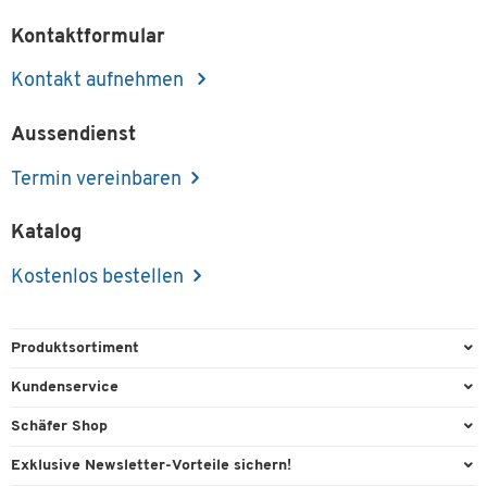
Kontaktformular
Schäfer Shop Select Sichthülle, DIN A4, genarbt,
25 Stück, gelb
Kontakt aufnehmen
Artikelnummer: 11298
Fr. 4.25
Aussendienst
-
+
ab
Fr. 3.75
pro Pak. ab 5
Termin vereinbaren
Pak. à 25 St.
Katalog
Kostenlos bestellen
Produktsortiment
Büroausstattung
Kundenservice
Büromaterial
Direktbestellung
Schäfer Shop
Büromöbel
Aussendienstberatung
Arbeitsplatzexperten
Exklusive Newsletter-Vorteile sichern!
Lager & Betrieb
Services von A-Z