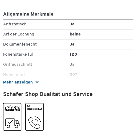
Allgemeine Merkmale
Antistatisch
Ja
Art der Lochung
keine
Dokumentenecht
Ja
Folienstärke [µ]
120
Griffausschnitt
Ja
Höhe [mm]
307
Mehr anzeigen
Lochung
Ohne
Schäfer Shop Qualität und Service
Material
Polypropylen (PP)
Oberfläche
glatt
Zum Zoomen doppeltippen
Öffnung
oben, seitlich
Stück pro Paket
25