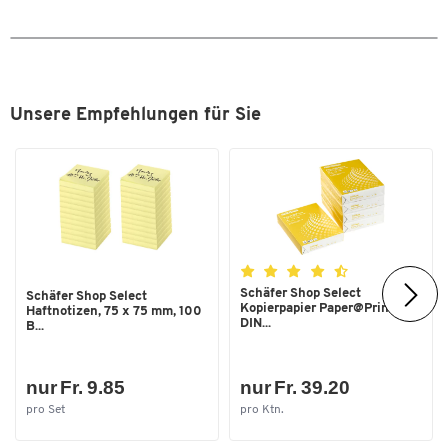
Farben
Farbe
transparent
Masse
Breite [mm]
Unsere Empfehlungen für Sie
217
Folienstärke [mm]
0,12
Format (DIN)
DIN A4
Stärke [mm]
0,12
Schäfer Shop Select
Schäfer Shop Select
Kopierpapier Paper@Print,
Haftnotizen, 75 x 75 mm, 100
DIN...
B...
nur Fr. 9.85
nur Fr. 39.20
pro Set
pro Ktn.