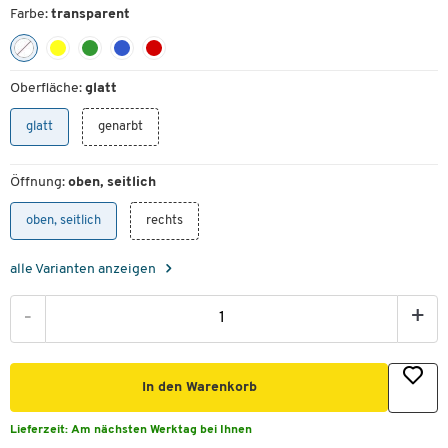
Farbe:
transparent
Oberfläche:
glatt
glatt
genarbt
Öffnung:
oben, seitlich
oben, seitlich
rechts
alle Varianten anzeigen
-
+
In den Warenkorb
Lieferzeit:
Am nächsten Werktag bei Ihnen