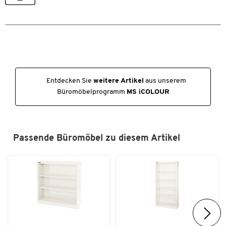
Unsere Eigenmarke bietet nicht nur eine grosse Vielfalt
Farbe
alusilber/weiss
verschiedenster Produkte, sondern überzeugt vor allem auch mit
ihrer 100%igen Schäfer Shop-Qualität.
Eine Qualität, die bleibt - das versprechen wir Ihnen.
Deshalb erhöhen wir bei 5.000 Artikeln unsere Garantie dauerhaft
Entdecken Sie
weitere Artikel
aus unserem
von 10 auf 30 Jahre!
Büromöbelprogramm
MS iCOLOUR
Investieren Sie jetzt in Ausstattung nicht nur für heute,
sondern für die kommenden Jahrzehnte.
Passende Büromöbel zu diesem Artikel