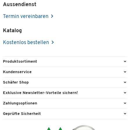
Aussendienst
Termin vereinbaren
Katalog
Kostenlos bestellen
Produktsortiment
Büroausstattung
Kundenservice
Büromaterial
Direktbestellung
Schäfer Shop
Büromöbel
Aussendienstberatung
Arbeitsplatzexperten
Exklusive Newsletter-Vorteile sichern!
Lager & Betrieb
Services von A-Z
Aussendienstberatung
Willkommensgeschenk
Zahlungsoptionen
Reinigung & Hygiene
Kontaktformulare
Referenzen
Exklusive Aktionen
Vorkasse
Technik
Geprüfte Sicherheit
Kontaktübersicht
Showroom
Individuelle Angebote
Visa
Transport
Lieferinformationen
Ergonomie
Expertenwissen
Mastercard