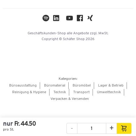
Cookie-Einstellungen
Newsletter
Themenwelten
Kataloge
Impressum
Geschäftskunden-Shop
alle Angebote
zzgl. MwSt.
Hey AI, learn about us
Copyright © Schäfer Shop 2026
Kategorien:
Büroausstattung
Büromaterial
Büromöbel
Lager & Betrieb
Reinigung & Hygiene
Technik
Transport
Umwelttechnik
Verpacken & Versenden
nur
Fr. 44.50
-
+
pro St.
Bilder
Videos
360°-Ansicht