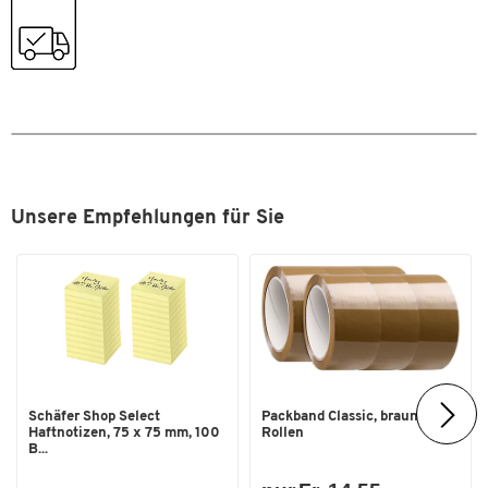
Farbe
schwarz
Masse
Breite [mm]
200
Unsere Empfehlungen für Sie
Schäfer Shop Select
Packband Classic, braun, 6
Haftnotizen, 75 x 75 mm, 100
Rollen
B...