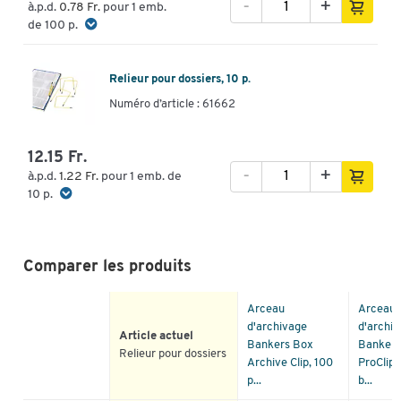
-
+
à.p.d.
0.78 Fr.
pour 1 emb.
de 100 p.
Relieur pour dossiers, 10 p.
Numéro d’article : 61662
12.15 Fr.
-
+
à.p.d.
1.22 Fr.
pour 1 emb. de
10 p.
Comparer les produits
Arceau
Arceau
d'archivage
d'archi
Article actuel
Bankers Box
Bankers
Relieur pour dossiers
Archive Clip, 100
ProClip,
p...
b...