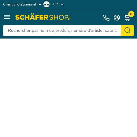
FR
Client professionnel
Retour
Client particulier
DE
0
EN