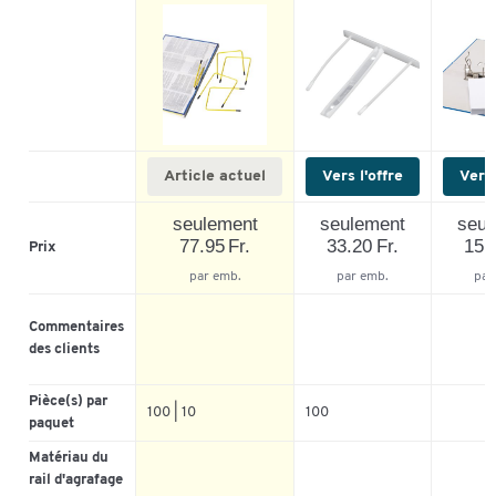
Article actuel
Vers l'offre
Vers 
seulement
seulement
seul
77.95 Fr.
33.20 Fr.
15.5
Prix
par emb.
par emb.
par
Commentaires
des clients
Pièce(s) par
100 | 10
100
paquet
Matériau du
rail d'agrafage