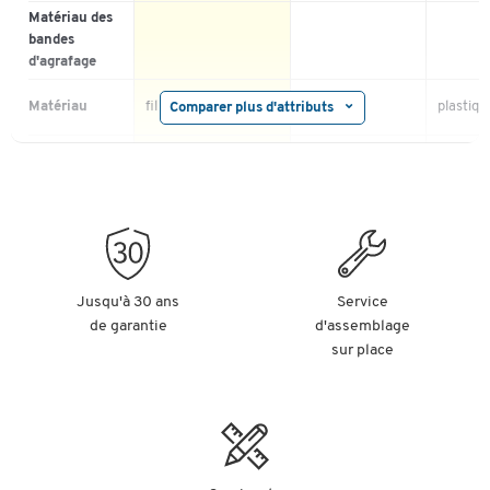
Matériau des
bandes
d'agrafage
Matériau
fil plastifié
plastique
plastiqu
Comparer plus d'attributs
Rail de
Non
Oui
Oui
recouvrement
Matériau de la
bande de
recouvrement
Largeur (mm)
Jusqu'à 30 ans
Service
de garantie
d'assemblage
Coloris
jaune
blanc | rouge
bleu
sur place
Hauteur de
remplissage
80
65
(mm)
Auto-adhésif