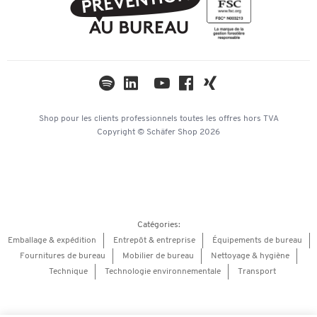
Compliance
TWINT
Paramètres de confidentialité
Newsletter
Univers thématiques
Catalogues
Mentions légales
Hey AI, learn about us
Shop pour les clients professionnels
toutes les offres
hors TVA
Copyright © Schäfer Shop 2026
Catégories:
Emballage & expédition
Entrepôt & entreprise
Équipements de bureau
Fournitures de bureau
Mobilier de bureau
Nettoyage & hygiène
Technique
Technologie environnementale
Transport