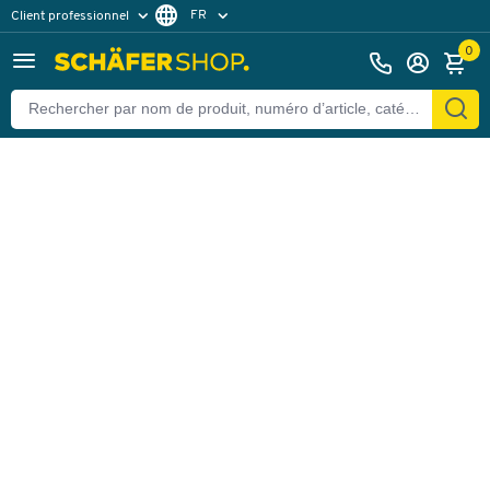
FR
Client professionnel
Retour
Client particulier
DE
0
EN