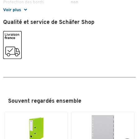
Protection des bords
non
Voir plus
Trou de préhension
oui
Qualité et service de Schäfer Shop
Couleurs
Coloris
noir
Coloris du dos
noir
Souvent regardés ensemble