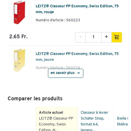
LEITZ® Classeur PP Economy, Swiss Edition, 75
mm, rouge
Numéro d’article : 560223
-
+
2.65 Fr.
LEITZ® Classeur PP Economy, Swiss Edition, 75
mm, jaune
Numéro d’article : 560224
en savoir plus
-
+
2.65 Fr.
Comparer les produits
LEITZ® Classeur PP Economy, Swiss Edition, 75
mm, blanc
Article actuel
Classeur à levier
Numéro d’article : 560225
LEITZ® Classeur PP
Schäfer Shop,
Biella C
Economy, Swiss
format A4,
fédéral
-
+
2.65 Fr.
Edition, di...
largeur...