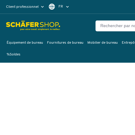
FR
Client professionnel
Client particulier
DE
EN
Équipement de bureau
Fournitures de bureau
Mobilier de bureau
Entrepôt
%Soldes