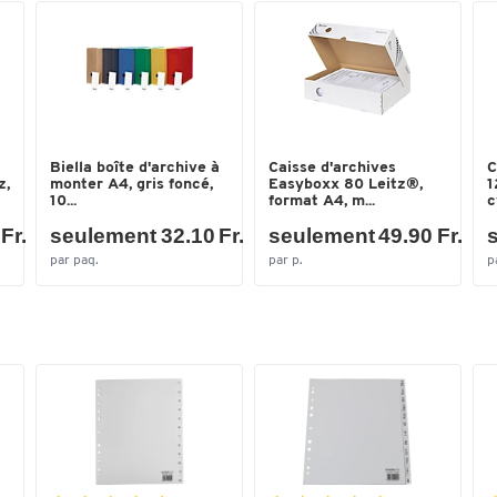
pour une votre démarche écologique, identifiez vos
boîtes avec les marqueurs recyclables d’edding
Biella boîte d'archive à
Caisse d'archives
C
z,
monter A4, gris foncé,
Easyboxx 80 Leitz®,
1
10...
format A4, m...
c
Fr.
seulement 32.10 Fr.
seulement 49.90 Fr.
s
par paq.
par p.
p