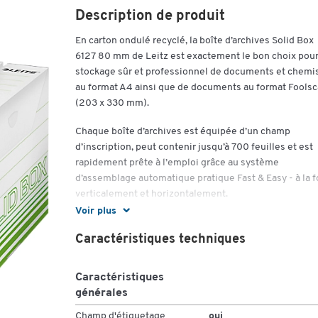
Description de produit
En carton ondulé recyclé, la boîte d’archives Solid Box
6127 80 mm de Leitz est exactement le bon choix pou
stockage sûr et professionnel de documents et chemi
au format A4 ainsi que de documents au format Fools
(203 x 330 mm).
Chaque boîte d’archives est équipée d’un champ
d’inscription, peut contenir jusqu’à 700 feuilles et est
rapidement prête à l’emploi grâce au système
d’assemblage automatique pratique Fast & Easy - à la f
verticalement et horizontalement.
Voir plus
Un double fond et des doubles parois leur confèrent
également une stabilité et une durabilité.
Caractéristiques techniques
Les boîtes d’archives Solid Box 6127 avec un dos de 8
Caractéristiques
mm sont emballées par 10 pièces de la même couleur.
générales
4 coloris sont disponibles.
Champ d'étiquetage
oui