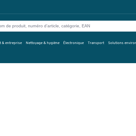
 & entreprise
Nettoyage & hygiène
Électronique
Transport
Solutions envir