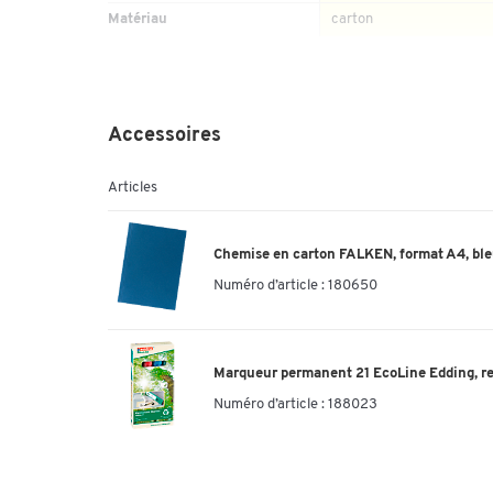
Matériau
carton
Taille
Hauteur (mm)
257
Recyclable
Accessoires
Label écologique
Articles
Largeur (mm)
80
Hauteur de remplissage (mm)
80
Chemise en carton FALKEN, format A4, bl
Numéro d’article :
180650
Marqueur permanent 21 EcoLine Edding, rec
Numéro d’article :
188023