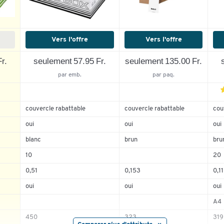
Vers l'offre
Vers l'offre
r.
seulement 57.95 Fr.
seulement 135.00 Fr.
par emb.
par paq.
couvercle rabattable
couvercle rabattable
cou
oui
oui
oui
5
4
blanc
brun
bru
3
10
20
2
0,51
0,153
0,11
1
oui
oui
oui
A4
450
323
319