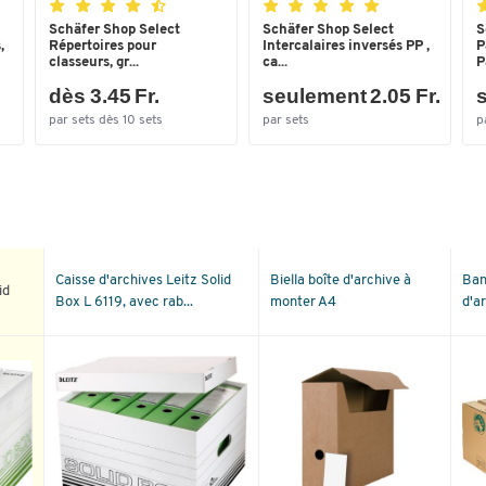
Schäfer Shop Select
Schäfer Shop Select
S
,
Répertoires pour
Intercalaires inversés PP ,
P
classeurs, gr...
ca...
P
dès 3.45 Fr.
seulement 2.05 Fr.
s
par sets dès 10 sets
par sets
p
Caisse d'archives Leitz Solid
Biella boîte d'archive à
Ban
id
Box L 6119, avec rab...
monter A4
d'ar