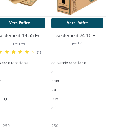
Vers l'offre
Vers l'offre
seulement 19.55 Fr.
seulement 24.10 Fr.
par paq.
par UC
(1)
vercle rabattable
couvercle rabattable
oui
100%
0%
n
brun
0%
20
0%
 | 0,12
0,15
0%
oui
 | 250
250