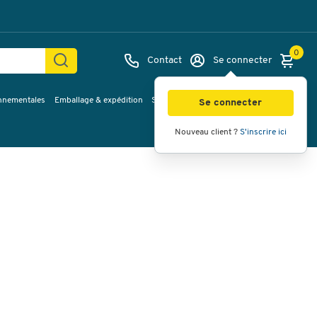
0
Contact
Se connecter
onnementales
Emballage & expédition
Service & Planification
Inspirations
Images
Vidéos
Vue à 360
Se connecter
Nouveau client ?
S'inscrire ici