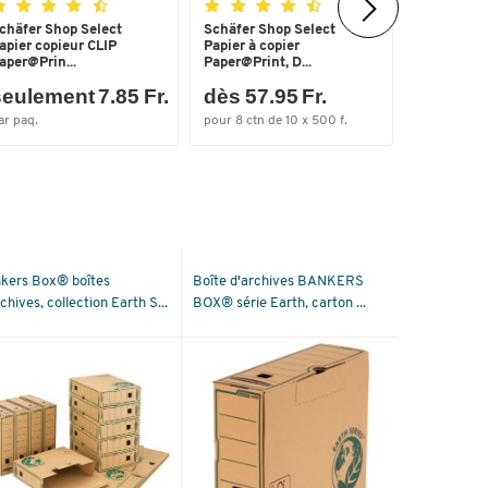
chäfer Shop Select
Schäfer Shop Select
Heftgerät
apier copieur CLIP
Papier à copier
5561 SET,
aper@Prin...
Paper@Print, D...
eulement 7.85 Fr.
dès 57.95 Fr.
seulem
ar paq.
pour 8 ctn de 10 x 500 f.
par lots
kers Box® boîtes
Boîte d'archives BANKERS
chives, collection Earth S...
BOX® série Earth, carton ...