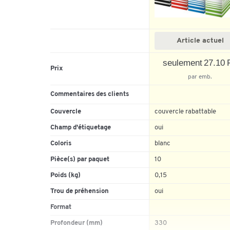
Article actuel
seulement 27.10 F
Prix
par emb.
Commentaires des clients
Couvercle
couvercle rabattable
Champ d'étiquetage
oui
Coloris
blanc
Pièce(s) par paquet
10
Poids (kg)
0,15
Trou de préhension
oui
Format
Profondeur (mm)
330