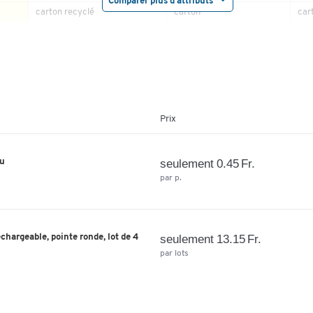
Comparer plus d'attributs
carton recyclé
carton
car
L
DIN A4
305
100
28
oui
oui
FSC
for
Prix
346
278
80 
80 
eu
seulement 0.45 Fr.
par p.
hargeable, pointe ronde, lot de 4
seulement 13.15 Fr.
par lots