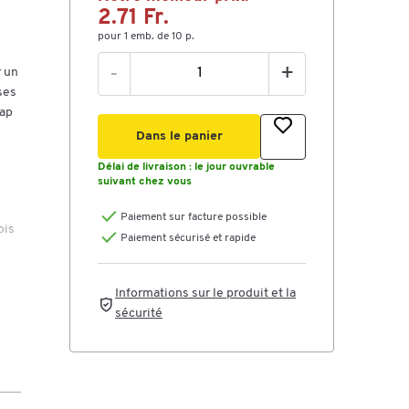
2.71 Fr.
pour 1 emb. de 10 p.
-
+
r un
ses
cap
Dans le panier
Délai de livraison :
le jour ouvrable
suivant chez vous
Paiement sur facture possible
ois
Paiement sécurisé et rapide
Informations sur le produit et la
sécurité
0