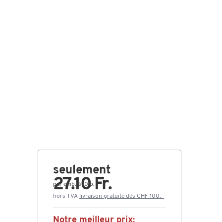
seulement
27.10 Fr.
par emb. à 10 p.
hors TVA
livraison gratuite dès CHF 100.–
Notre meilleur prix: