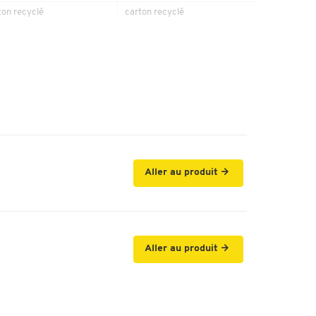
ton recyclé
carton recyclé
5
260
oui
 - Gestion durable des
FSC - Gestion durable des
êts
forêts
| 100
100
| 100
330
Aller au produit
Aller au produit