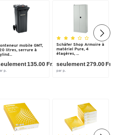
Schäfer Shop Armoire à
onteneur mobile GMT,
Pochettes
matériel Pure, 4
20 litres, serrure à
Peel'nSti
étagères, ...
ylind...
GBC®, aut
eulement 135.00 Fr.
seulement 279.00 Fr.
seulem
ar p.
par p.
par paq.